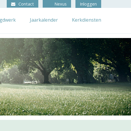
Contact
Nexus
Inloggen
ugdwerk
Jaarkalender
Kerkdiensten