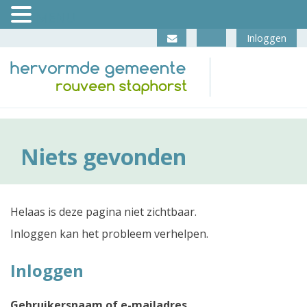
MENU
Skip
Inloggen
to
content
Niets gevonden
Helaas is deze pagina niet zichtbaar.
Inloggen kan het probleem verhelpen.
Inloggen
Gebruikersnaam of e-mailadres